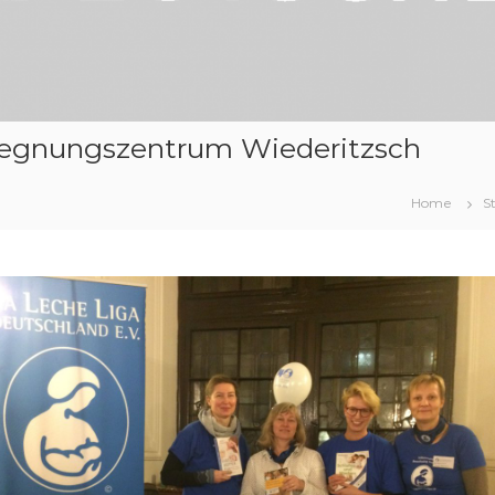
gegnungszentrum Wiederitzsch
Home
S