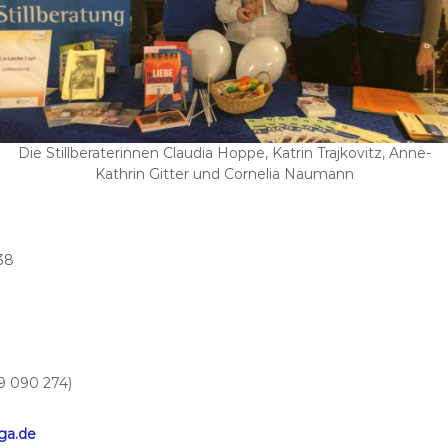
Die Stillberaterinnen Claudia Hoppe, Katrin Trajkovitz, Anne-
Kathrin Gitter und Cornelia Naumann
38
9 090 274)
ga.de